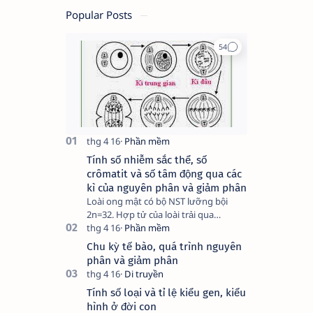
Popular Posts
Tính số nhiễm sắc thể, số
crômatit và số tâm động qua các
kì của nguyên phân và giảm phân
Loài ong mật có bộ NST lưỡng bội
2n=32. Hợp tử của loài trải qua
nguyên phân. Hãy cho biết có bao
nhiêu NST, crômatit, tâm động có
Chu kỳ tế bào, quá trình nguyên
trong một tế bà…
phân và giảm phân
Tính số loại và tỉ lệ kiểu gen, kiểu
hình ở đời con