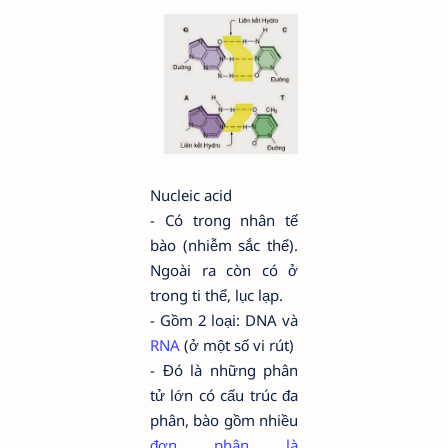
Nucleic acid
- Có trong nhân tế
bào (nhiễm sắc thể).
Ngoài ra còn có ở
trong ti thể, lục lạp.
- Gồm 2 loại: DNA và
RNA
(ở một số vi rút)
- Đó là những phân
tử lớn có cấu trúc đa
phân, bào gồm nhiều
đơn phân là