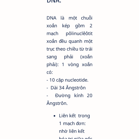
DNA:
DNA là một chuỗi
xoắn kép gồm 2
mạch pôlinuclêôtit
xoắn đều quanh một
trục theo chiều từ trái
sang phải (xoắn
phải): 1 vòng xoắn
có:
- 10 cặp nucleotide.
- Dài 34 Ăngstrôn
- Đường kính 20
Ăngstrôn.
Liên kết trong
1 mạch đơn:
nhờ liên kết
hóa trị giữa gốc