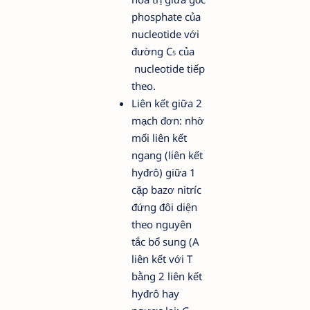
phosphate của
nucleotide với
đường C­
của
5
nucleotide tiếp
theo.
Liên kết giữa 2
mạch đơn: nhờ
mối liên kết
ngang (liên kết
hyđrô) giữa 1
cặp bazơ nitríc
đứng đôi diện
theo nguyên
tắc bổ sung (A
liên kết với T
bằng 2 liên kết
hyđrô hay