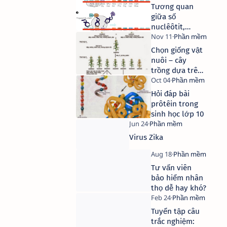
Tương quan
giữa số
nuclêôtit,
ribônuclêôtit
và axít amin
Chọn giống vật
nuôi – cây
trồng dựa trên
nguồn biến dị
tổ hợp
Hỏi đáp bài
prôtêin trong
sinh học lớp 10
Virus Zika
Tư vấn viên
bảo hiểm nhân
thọ dễ hay khó?
Tuyển tập câu
trắc nghiệm: