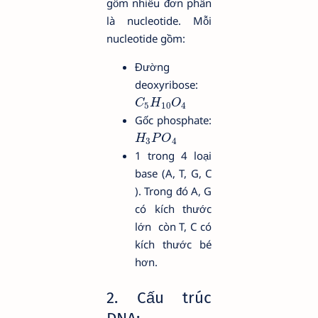
gồm nhiều đơn phân
là nucleotide. Mỗi
nucleotide gồm:
Đường
deoxyribose:
C
H
O
5
10
4
Gốc phosphate:
H
P
O
3
4
1 trong 4 loại
base (A, T, G, C
). Trong đó A, G
có kích thước
lớn còn T, C có
kích thước bé
hơn.
2. Cấu trúc