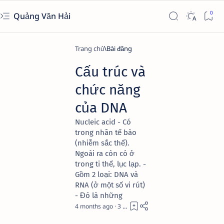
Quảng Văn Hải
Trang chủ
Cấu trúc và
chức năng
của DNA
Nucleic acid - Có
trong nhân tế bào
(nhiễm sắc thể).
Ngoài ra còn có ở
trong ti thể, lục lạp. -
Gồm 2 loại: DNA và
RNA (ở một số vi rút)
- Đó là những
4 months ago
3