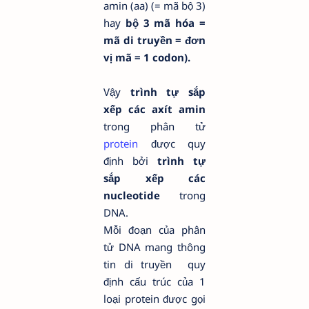
amin (aa) (= mã bộ 3)
hay
bộ 3 mã hóa =
mã di truyền = đơn
vị mã = 1 codon).
Vậy
trình tự sắp
xếp các axít amin
trong phân tử
protein
được quy
định bởi
trình tự
sắp xếp các
nucleotide
trong
DNA.
Mỗi đoạn của phân
tử DNA mang thông
tin di truyền quy
định cấu trúc của 1
loại protein được gọi