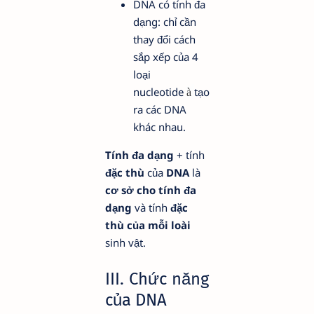
DNA có tính đa
dạng: chỉ cần
thay đổi cách
sắp xếp của 4
loại
nucleotide
tạo
à
ra các DNA
khác nhau.
Tính đa dạng
+ tính
đặc thù
của
DNA
là
cơ sở cho tính đa
dạng
và tính
đặc
thù của mỗi loài
sinh vật.
III. Chức năng
của DNA