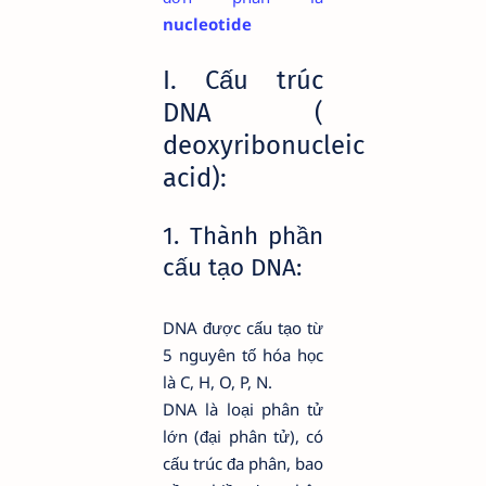
nucleotide
I. Cấu trúc
DNA (
deoxyribonucleic
acid):
1. Thành phần
cấu tạo DNA:
DNA được cấu tạo từ
5 nguyên tố hóa học
là C, H, O, P, N.
DNA là loại phân tử
lớn (đại phân tử), có
cấu trúc đa phân, bao