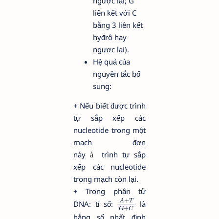
ngược lại; G
liên kết với C
bằng 3 liên kết
hyđrô hay
ngược lại).
Hệ quả của
nguyên tắc bổ
sung:
+ Nếu biết được trình
tự sắp xếp các
nucleotide trong một
mạch đơn
này
trình tự sắp
à
xếp các nucleotide
trong mạch còn lại.
+ Trong phân tử
+
A
T
DNA: tỉ số:
là
+
G
C
hằng số nhất định