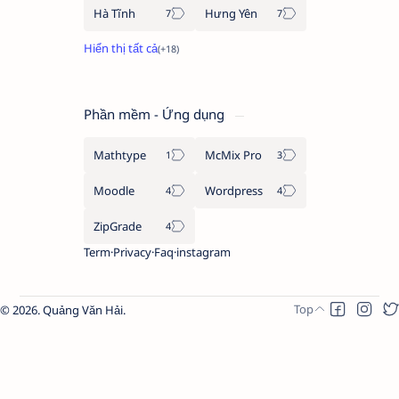
Hà Tĩnh
Hưng Yên
Phần mềm - Ứng dụng
Mathtype
McMix Pro
Moodle
Wordpress
ZipGrade
Term
Privacy
Faq
instagram
2026.
Quảng Văn Hải
.