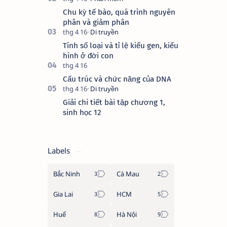
nhiêu NST, crômatit, tâm động có
Chu kỳ tế bào, quá trình nguyên
trong một tế bà…
phân và giảm phân
Tính số loại và tỉ lệ kiểu gen, kiểu
hình ở đời con
Cấu trúc và chức năng của DNA
Giải chi tiết bài tập chương 1,
sinh học 12
Labels
Bắc Ninh
Cà Mau
Gia Lai
HCM
Huế
Hà Nội