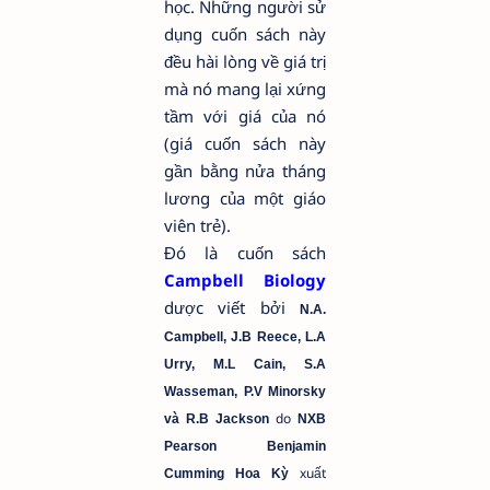
học. Những người sử
dụng cuốn sách này
đều hài lòng về giá trị
mà nó mang lại xứng
tầm với giá của nó
(giá cuốn sách này
gần bằng nửa tháng
lương của một giáo
viên trẻ).
Đó là cuốn sách
Campbell Biology
dược viết bởi
N.A.
Campbell, J.B Reece, L.A
Urry, M.L Cain, S.A
Wasseman, P.V Minorsky
do
và R.B Jackson
NXB
Pearson Benjamin
xuất
Cumming Hoa Kỳ